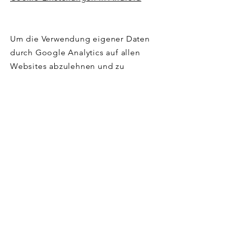
Um die Verwendung eigener Daten
durch Google Analytics auf allen
Websites abzulehnen und zu
verhindern, bestehen die
folgenden Anweisungen:
https://tools.google.com/dlpage/
gaoptout.
Wir können diese Cookie-Richtlinie
aktualisieren. Wir bitten Nutzer,
diese Seite regelmäßig aufzurufen,
um sich über den aktuellen Stand
in Bezug auf die Verwendung von
Cookies auf dem Laufenden zu